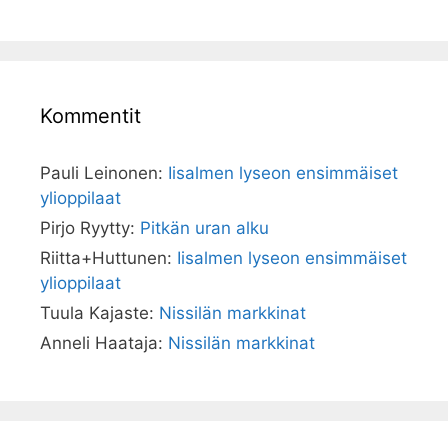
Kommentit
Pauli Leinonen
:
Iisalmen lyseon ensimmäiset
ylioppilaat
Pirjo Ryytty
:
Pitkän uran alku
Riitta+Huttunen
:
Iisalmen lyseon ensimmäiset
ylioppilaat
Tuula Kajaste
:
Nissilän markkinat
Anneli Haataja
:
Nissilän markkinat