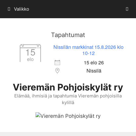
Siirry
Valikko
sisältöön
Tapahtumat
Nissilän markkinat 15.8.2026 klo
15
10-12
elo
15 elo 26
Nissilä
Vieremän Pohjoiskylät ry
Elämää, ihmisiä ja tapahtumia Vieremän pohjoisilla
kylillä