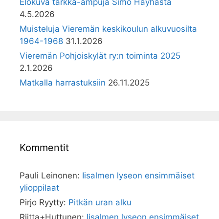
Elokuva tarkka-ampuja Simo Häyhästä
4.5.2026
Muisteluja Vieremän keskikoulun alkuvuosilta
1964-1968
31.1.2026
Vieremän Pohjoiskylät ry:n toiminta 2025
2.1.2026
Matkalla harrastuksiin
26.11.2025
Kommentit
Pauli Leinonen
:
Iisalmen lyseon ensimmäiset
ylioppilaat
Pirjo Ryytty
:
Pitkän uran alku
Riitta+Huttunen
:
Iisalmen lyseon ensimmäiset