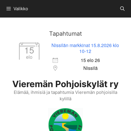
Siirry
Valikko
sisältöön
Tapahtumat
Nissilän markkinat 15.8.2026 klo
15
10-12
elo
15 elo 26
Nissilä
Vieremän Pohjoiskylät ry
Elämää, ihmisiä ja tapahtumia Vieremän pohjoisilla
kylillä