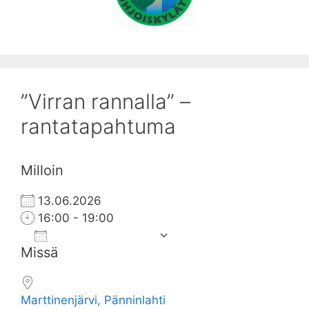
”Virran rannalla” –
rantatapahtuma
Milloin
13.06.2026
16:00 - 19:00
Add To Calendar
Missä
Download ICS
Google Calend
Marttinenjärvi, Pänninlahti