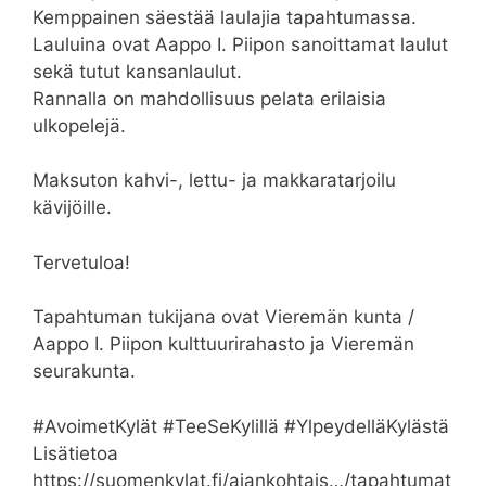
Kemppainen säestää laulajia tapahtumassa.
Lauluina ovat Aappo I. Piipon sanoittamat laulut
sekä tutut kansanlaulut.
Rannalla on mahdollisuus pelata erilaisia
ulkopelejä.
Maksuton kahvi-, lettu- ja makkaratarjoilu
kävijöille.
Tervetuloa!
Tapahtuman tukijana ovat Vieremän kunta /
Aappo I. Piipon kulttuurirahasto ja Vieremän
seurakunta.
#AvoimetKylät #TeeSeKylillä #YlpeydelläKylästä
Lisätietoa
https://suomenkylat.fi/ajankohtais…/tapahtumat